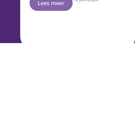
Lees meer
Haagkamp 7
2675 SK Honselersdijk
Nederland