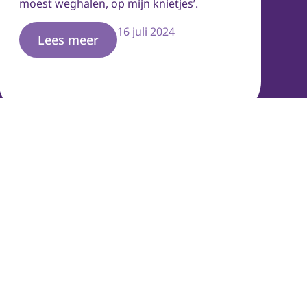
moest weghalen, op mijn knietjes’.
16 juli 2024
Lees meer
Campanula.com
Cyclamen.eu
Tamarinde-plant.com