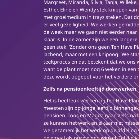
Margreet, Miranda, Silvia, Tanja, Willeke,
Esther, Eline en Wendy stek knippen va
met groeimedium in trays steken. Dat d
er veel gezelligheid. We werken gemidde
de week maar we gaan niet eerder naar h
klaar is. In de zomer zijn we een langere 
geen stek. ‘Zonder ons geen Ten Have Pl
lachend, maar met een knipoog. ‘We staa
teeltproces en dat betekent dat we on
want de plant moet nog 6 weken in een 
deze wordt opgepot voor het verdere pro
Zelfs na pensioenleeftijd doorwerken
Het is heel leuk werken bij Ten Have Plan
meesten zijn op jonge leeftijd binnenge
pensioen. Toos en Magda gaan zelfs na 
ze kunnen het werk en elkaar niet miss
we gezamenlijk het werk op de afdeling 
helemaal als onze eigen winkel. Tel die 