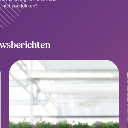
et niet zou lukken?
uwsberichten