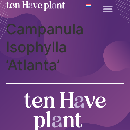
Campanula
Isophylla
‘Atlanta’